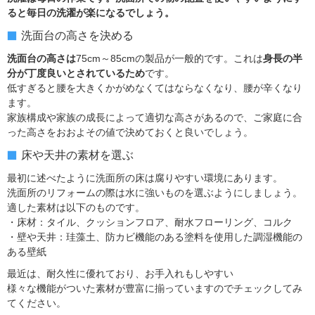
ると毎日の洗濯が楽になるでしょう。
洗面台の高さを決める
洗面台の高さは
75cm～85cmの製品が一般的です。これは
身長の半
分が丁度良いとされているため
です。
低すぎると腰を大きくかがめなくてはならなくなり、腰が辛くなり
ます。
家族構成や家族の成長によって適切な高さがあるので、ご家庭に合
った高さをおおよその値で決めておくと良いでしょう。
床や天井の素材を選ぶ
最初に述べたように洗面所の床は腐りやすい環境にあります。
洗面所のリフォームの際は水に強いものを選ぶようにしましょう。
適した素材は以下のものです。
・床材：タイル、クッションフロア、耐水フローリング、コルク
・壁や天井：珪藻土、防カビ機能のある塗料を使用した調湿機能の
ある壁紙
最近は、耐久性に優れており、お手入れもしやすい
様々な機能がついた素材が豊富に揃っていますのでチェックしてみ
てください。