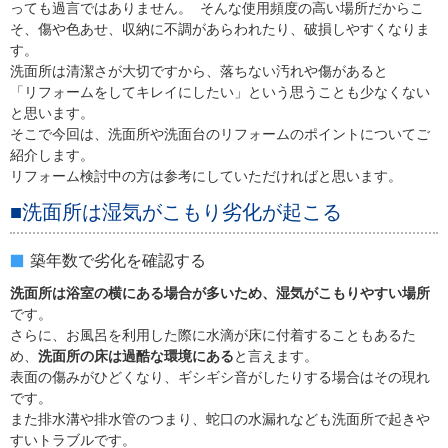
っても過言ではありません。 そんな使用頻度の高い場所だからこ
そ、傷や色あせ、収納に不調があらわれたり、破損しやすくなりま
す。
洗面所は清潔さが大切ですから、落ちない汚れや傷があると
「リフォームをしてキレイにしたい」という思うことも少なくない
と思います。
そこで今回は、洗面所や洗面台のリフォームのポイントについてご
紹介します。
リフォーム検討中の方は参考にしていただければと思います。
■洗面所は湿気がこもり劣化が起こる
築年数で劣化を確認する
洗面所は浴室の横にある場合が多いため、湿気がこもりやすい場所
です。
さらに、お風呂を利用した際に水滴が床に付着することもあるた
め、
洗面所の床は過酷な環境にある
と言えます。
表面の傷みがひどくなり、ギシギシ音がしたりする場合はその現れ
です。
また排水溝や排水管のつまり、蛇口の水漏れなども洗面所で起きや
すいトラブルです。