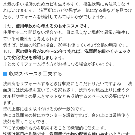
水気の多い場所のためカビも生えやすく、衛生状態にも注意しなけ
ればいけません。 洗面所にカビや黒ずみ、気になる傷などを見つけ
たら、リフォームを検討してみてはいかがでしょうか。
また、
使用年数から考えるのもオススメです。
使用する上で問題ない場合でも、目に見えない場所で異常が発生し
ている可能性がも考えられます。
例えば、洗面の蛇口の場合、20年も使っていれば交換の時期です。
もし、
家の築年数が20年～25年であれば、洗面所を細かくチェック
して劣化状況を確認しましょう。
まとめてリフォーム行う方がお得になる場合が多いのです。
収納スペースを工夫する
洗面所をリフォームするときは収納にもこだわりたいですよね。 洗
面所には洗濯機を置いている家も多く、洗剤やお風呂上りに使うタ
オル類や替えの足ふきマットなども収納するスペースが必要になり
ます。
壁の上部に棚を取り付けるのが一般的です。
他には洗面台の横にカウンターを設置すれば、台の上には常時使う
洗剤を置くことができ、
下にその他のものを収納することで機能的に使えます。
洗濯は毎日の作業です。洗面所での物の配置を使いやすいようにす