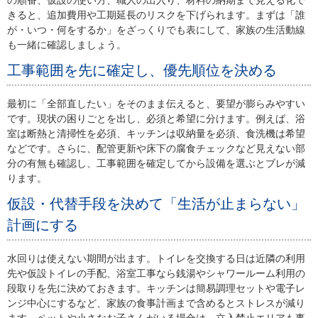
の順番、仮設の使い方、職人の出入り、材料の納期まで見える化で
きると、追加費用や工期延長のリスクを下げられます。まずは「誰
が・いつ・何をするか」をざっくりでも表にして、家族の生活動線
も一緒に確認しましょう。
工事範囲を先に確定し、優先順位を決める
最初に「全部直したい」をそのまま伝えると、要望が膨らみやすい
です。現状の困りごとを出し、必須と希望に分けます。例えば、浴
室は断熱と清掃性を必須、キッチンは収納量を必須、食洗機は希望
などです。さらに、配管更新や床下の腐食チェックなど見えない部
分の有無も確認し、工事範囲を確定してから設備を選ぶとブレが減
ります。
仮設・代替手段を決めて「生活が止まらない」
計画にする
水回りは使えない期間が出ます。トイレを交換する日は近隣の利用
先や仮設トイレの手配、浴室工事なら銭湯やシャワールーム利用の
段取りを先に決めておきます。キッチンは簡易調理セットや電子レ
ンジ中心にするなど、家族の食事計画まで含めるとストレスが減り