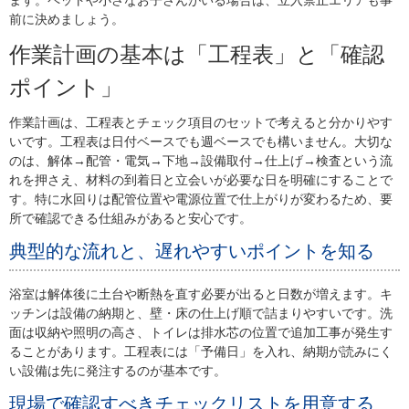
ます。ペットや小さなお子さんがいる場合は、立入禁止エリアも事
前に決めましょう。
作業計画の基本は「工程表」と「確認
ポイント」
作業計画は、工程表とチェック項目のセットで考えると分かりやす
いです。工程表は日付ベースでも週ベースでも構いません。大切な
のは、解体→配管・電気→下地→設備取付→仕上げ→検査という流
れを押さえ、材料の到着日と立会いが必要な日を明確にすることで
す。特に水回りは配管位置や電源位置で仕上がりが変わるため、要
所で確認できる仕組みがあると安心です。
典型的な流れと、遅れやすいポイントを知る
浴室は解体後に土台や断熱を直す必要が出ると日数が増えます。キ
ッチンは設備の納期と、壁・床の仕上げ順で詰まりやすいです。洗
面は収納や照明の高さ、トイレは排水芯の位置で追加工事が発生す
ることがあります。工程表には「予備日」を入れ、納期が読みにく
い設備は先に発注するのが基本です。
現場で確認すべきチェックリストを用意する