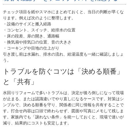
チェック項目を紙やスマホにまとめておくと、当日の判断が早くな
ります。例えば次のように整理します。
・設備のサイズと搬入経路
・コンセント、スイッチ、給排水の位置
・床の段差、扉の開き、通路幅
・換気扇や排気口の位置、音の大きさ
・コーキングや目地の仕上がり
引き渡し前は水漏れ、排水の流れ、給湯温度も一緒に確認しましょ
う。
トラブルを防ぐコツは「決める順番」
と「共有」
水回りリフォームで多いトラブルは、決定が後ろ倒しになって現場
が止まる、または認識違いでやり直しになるケースです。対策はシ
ンプルで、決める順番を守り、関係者に同じ情報を共有することで
す。打合せ内容は口頭で終わらせず、図面や写真にメモして残しま
す。家族内でも「譲れない条件」を統一しておくと、現場で迷いが
減り、結果的にコストも安定します。