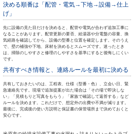
決める順番は「配管・電気→下地→設備→仕上
げ」
先に設備の見た目だけを決めると、配管や電気が合わず追加工事に
なることがあります。配管更新の要否、給湯器や分電盤の容量、換
気経路を確認してから、設備の型番と位置を確定します。そのうえ
で、壁の補強や下地、床材を決めるとスムーズです。迷ったとき
は、掃除のしやすさと修理のしやすさを基準にすると後悔しにくい
です。
共有すべき情報と、連絡ルールを最初に決める
共有しておきたいのは、工程表、仕様（型番・色）、立会い日、緊
急連絡先です。現場で追加提案が出た場合は「その場で即決しな
い」「見積もりと写真をもらう」「家族で確認して返答する」など
ルールを決めます。これだけで、想定外の出費や不満が減ります。
最後に、完成後の使い方説明と保証書の保管場所まで決めておくと
安心です。
米原市の給排水設備工事や水漏れ・詰まりといったトラブ